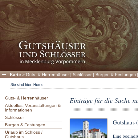
Karte
>
Guts- & Herrenhäuser
|
Schlösser
|
Burgen & Festungen
Sie sind hier:
Home
Guts- & Herrenhäuser
Einträge für die Suche n
Aktuelles, Veranstaltungen &
Informationen
Schlösser
Gutshaus (
Burgen & Festungen
Urlaub im Schloss /
Eine beeindr
Gutshaus