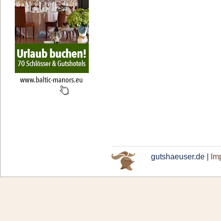
gutshaeuser.de |
Im