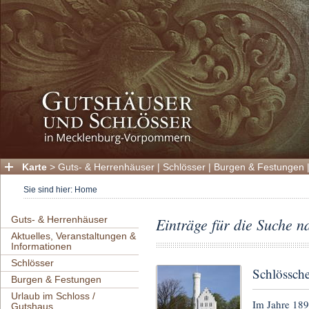
Karte
>
Guts- & Herrenhäuser
|
Schlösser
|
Burgen & Festungen
Sie sind hier:
Home
Guts- & Herrenhäuser
Einträge für die Suche n
Aktuelles, Veranstaltungen &
Informationen
Schlösser
Schlössch
Burgen & Festungen
Urlaub im Schloss /
Im Jahre 189
Gutshaus