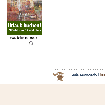
gutshaeuser.de |
Im