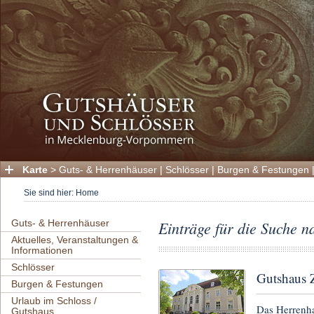
Karte
>
Guts- & Herrenhäuser
|
Schlösser
|
Burgen & Festungen
Sie sind hier:
Home
Guts- & Herrenhäuser
Einträge für die Suche n
Aktuelles, Veranstaltungen &
Informationen
Schlösser
Gutshaus 
Burgen & Festungen
Urlaub im Schloss /
Das Herrenha
Gutshaus