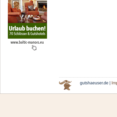
gutshaeuser.de |
Im