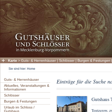
Karte
>
Guts- & Herrenhäuser
|
Schlösser
|
Burgen & Festungen
Sie sind hier:
Home
Guts- & Herrenhäuser
Einträge für die Suche n
Aktuelles, Veranstaltungen &
Informationen
Schlösser
Gutshaus 
Burgen & Festungen
Urlaub im Schloss /
Tentzerow, z
Gutshaus