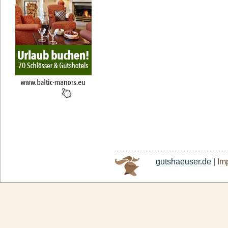
gutshaeuser.de |
Im