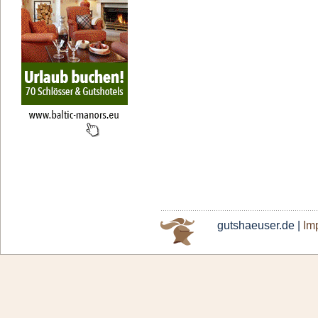
gutshaeuser.de |
Im