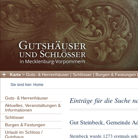
Karte
>
Guts- & Herrenhäuser
|
Schlösser
|
Burgen & Festungen
Sie sind hier:
Home
Guts- & Herrenhäuser
Einträge für die Suche n
Aktuelles, Veranstaltungen &
Informationen
Schlösser
Gut Steinbeck, Gemeinde A
Burgen & Festungen
Urlaub im Schloss /
Steinbeck wurde 1273 erstmals urk
Gutshaus