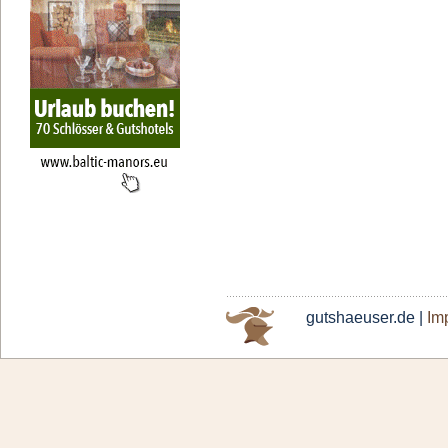
gutshaeuser.de |
Im