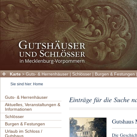
Karte
>
Guts- & Herrenhäuser
|
Schlösser
|
Burgen & Festungen
Sie sind hier:
Home
Guts- & Herrenhäuser
Einträge für die Suche 
Aktuelles, Veranstaltungen &
Informationen
Schlösser
Gutshaus
Burgen & Festungen
Urlaub im Schloss /
Die Geschicht
Gutshaus