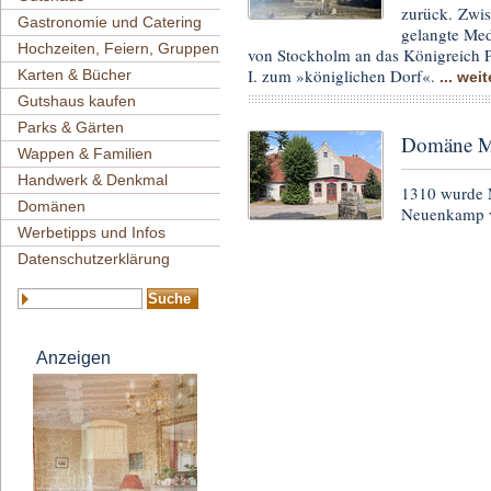
zurück. Zwis
Gastronomie und Catering
gelangte Me
Hochzeiten, Feiern, Gruppen
von Stockholm an das Königreich 
I. zum »königlichen Dorf«.
Karten & Bücher
... weit
Gutshaus kaufen
Parks & Gärten
Domäne M
Wappen & Familien
Handwerk & Denkmal
1310 wurde 
Domänen
Neuenkamp v
Werbetipps und Infos
Datenschutzerklärung
Anzeigen