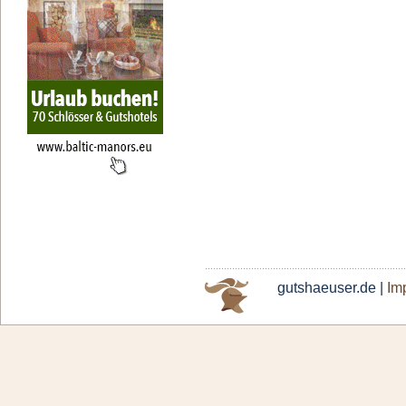
gutshaeuser.de |
Im