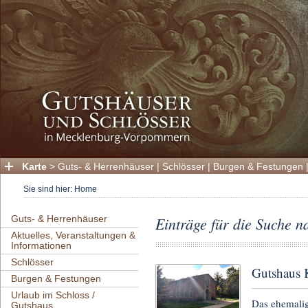
Karte
>
Guts- & Herrenhäuser
|
Schlösser
|
Burgen & Festungen
Sie sind hier:
Home
Guts- & Herrenhäuser
Einträge für die Suche 
Aktuelles, Veranstaltungen &
Informationen
Schlösser
Gutshaus 
Burgen & Festungen
Urlaub im Schloss /
Das ehemalig
Gutshaus