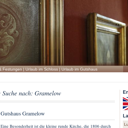
& Festungen
|
Urlaub im Schloss
|
Urlaub im Gutshaus
ie Suche nach: Gramelow
En
Gutshaus Gramelow
La
L
Eine Besonderheit ist die kleine runde Kirche, die 1806 durch