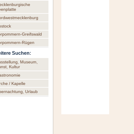
ecklenburgische
enplatte
ordwestmecklenburg
ostock
orpommern-Greifswald
orpommern-Rügen
itere Suchen:
usstellung, Museum,
nst, Kultur
astronomie
rche / Kapelle
bernachtung, Urlaub