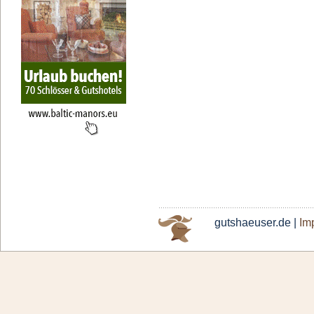
gutshaeuser.de |
Im