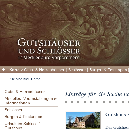
Karte
>
Guts- & Herrenhäuser
|
Schlösser
|
Burgen & Festungen
Sie sind hier:
Home
Guts- & Herrenhäuser
Einträge für die Suche 
Aktuelles, Veranstaltungen &
Informationen
Schlösser
Gutshaus 
Burgen & Festungen
Urlaub im Schloss /
Das Gutshaus
Gutshaus