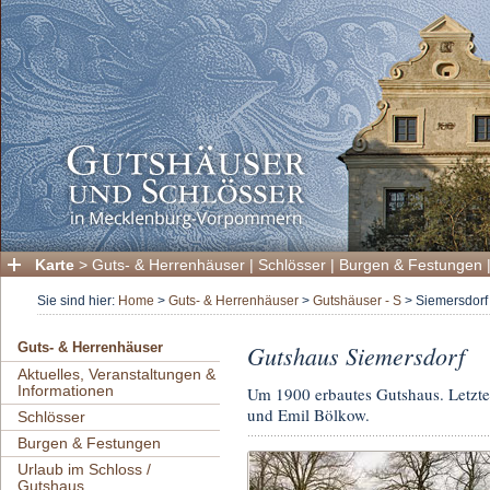
Karte
>
Guts- & Herrenhäuser
|
Schlösser
|
Burgen & Festungen
Sie sind hier:
Home
>
Guts- & Herrenhäuser
>
Gutshäuser - S
>
Siemersdorf
Gutshaus Siemersdorf
Guts- & Herrenhäuser
Aktuelles, Veranstaltungen &
Informationen
Um 1900 erbautes Gutshaus. Letzte
und Emil Bölkow.
Schlösser
Burgen & Festungen
Urlaub im Schloss /
Gutshaus