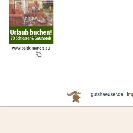
gutshaeuser.de |
Im