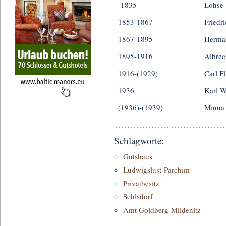
-1835
Lohse
1853-1867
Friedr
1867-1895
Herma
1895-1916
Albrec
1916-(1929)
Carl Fl
1936
Karl W
(1936)-(1939)
Minna 
Schlagworte:
Gutshaus
Ludwigslust-Parchim
Privatbesitz
Sehlsdorf
Amt Goldberg-Mildenitz