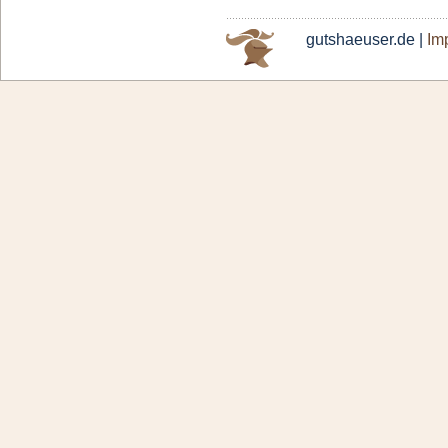
gutshaeuser.de |
Im