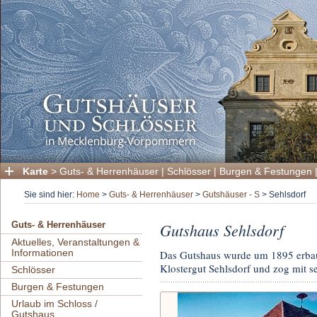
Karte
>
Guts- & Herrenhäuser
|
Schlösser
|
Burgen & Festungen
Sie sind hier:
Home
>
Guts- & Herrenhäuser
>
Gutshäuser - S
>
Sehlsdorf
Gutshaus Sehlsdorf
Guts- & Herrenhäuser
Aktuelles, Veranstaltungen &
Informationen
Das Gutshaus wurde um 1895 erbaut
Klostergut Sehlsdorf und zog mit se
Schlösser
Burgen & Festungen
Urlaub im Schloss /
Gutshaus