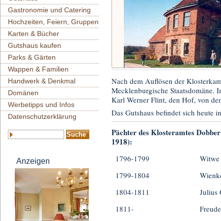
Gastronomie und Catering
Hochzeiten, Feiern, Gruppen
Karten & Bücher
Gutshaus kaufen
Parks & Gärten
Wappen & Familien
Nach dem Auflösen der Klosterkam
Handwerk & Denkmal
Mecklenburgische Staatsdomäne. Im
Domänen
Karl Werner Flint, den Hof, von de
Werbetipps und Infos
Das Gutshaus befindet sich heute in
Datenschutzerklärung
Pächter des Klosteramtes Dobber
1918):
1796-1799
Witwe
Anzeigen
1799-1804
Wienke
1804-1811
Julius
1811-
Freude