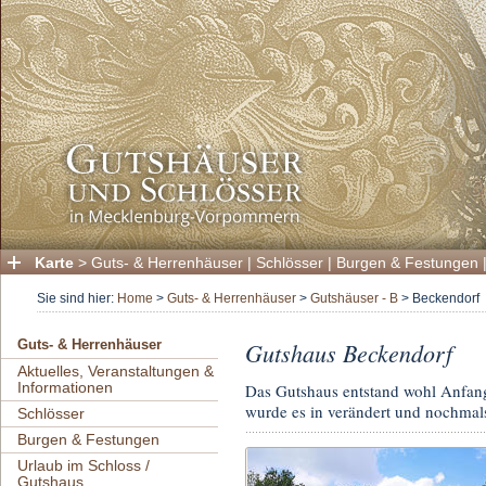
Karte
>
Guts- & Herrenhäuser
|
Schlösser
|
Burgen & Festungen
Sie sind hier:
Home
>
Guts- & Herrenhäuser
>
Gutshäuser - B
>
Beckendorf
Gutshaus Beckendorf
Guts- & Herrenhäuser
Aktuelles, Veranstaltungen &
Informationen
Das Gutshaus entstand wohl Anfang
wurde es in verändert und nochma
Schlösser
Burgen & Festungen
Urlaub im Schloss /
Gutshaus