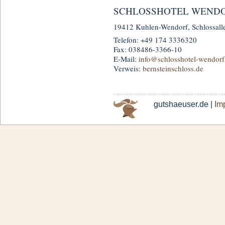
SCHLOSSHOTEL WENDO
19412 Kuhlen-Wendorf, Schlossall
Telefon: +49 174 3336320
Fax: 038486-3366-10
E-Mail:
info
@schlosshotel-wendorf
Verweis:
bernsteinschloss.de
gutshaeuser.de |
Im