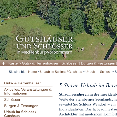
Karte
>
Guts- & Herrenhäuser
|
Schlösser
|
Burgen & Festungen
Sie sind hier:
Home
>
Urlaub im Schloss / Gutshaus
>
Urlaub im Schloss
>
S
Guts- & Herrenhäuser
5-Sterne-Urlaub im Bern
Aktuelles, Veranstaltungen &
Informationen
Stilvoll residieren in der meckle
Weite der Sternberger Seenlandscha
Schlösser
erwartet Sie Schloss Wendorf – ei
Burgen & Festungen
Individualisten. Das liebevoll resta
Urlaub im Schloss /
Architektur mit modernem Komfort
Gutshaus