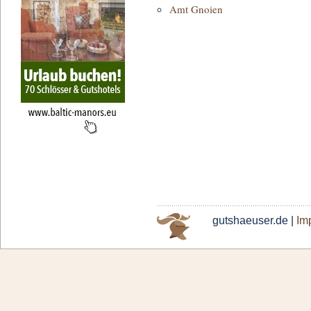
Amt Gnoien
gutshaeuser.de |
Im