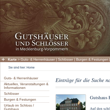
Karte
>
Guts- & Herrenhäuser
|
Schlösser
|
Burgen & Festungen
Sie sind hier:
Home
Guts- & Herrenhäuser
Einträge für die Suche 
Aktuelles, Veranstaltungen &
Informationen
Schlösser
Gutshaus 
Burgen & Festungen
Urlaub im Schloss /
Auf den sch
Gutshaus