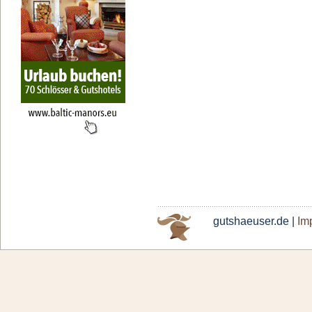
gutshaeuser.de |
Im